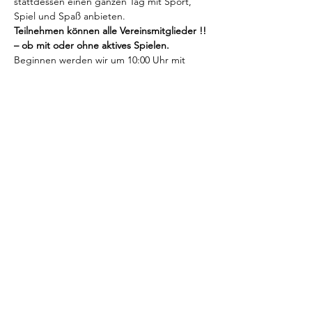
stattdessen einen ganzen Tag mit Sport, 
Spiel und Spaß anbieten.
Teilnehmen können alle Vereinsmitglieder !! 
– ob mit oder ohne aktives Spielen.
Beginnen werden wir um 10:00 Uhr mit 
einem kleinen Frühstück.
Ab ca.11:00 Uhr geht es dann aktiv weiter 
mit ausgelosten bzw gesetzten 
Doppelpaarungen.
Gespielt wird jeweils ein langer Satz bis 10 !
Nachmittags gibt’s Kaffee und Kuchen – 
und Abends lassen wir den Tag gemütlich 
am Grill und an der Theke ausklingen.
Weiterlesen >
Impressum / Datenschutz
Kontakt
©2026
by TC Wiesental e.V.