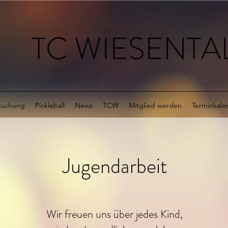
TC WIESENTAL
buchung
Pickleball
News
TCW
Mitglied werden
Terminkale
Jugendarbeit
Wir freuen uns über jedes Kind,