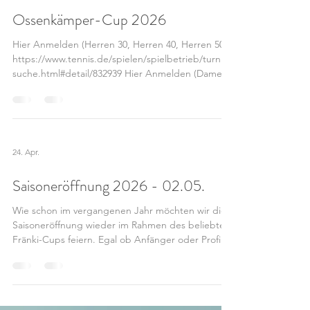
4. Juni
Ossenkämper-Cup 2026
Hier Anmelden (Herren 30, Herren 40, Herren 50):
https://www.tennis.de/spielen/spielbetrieb/turnier
suche.html#detail/832939 Hier Anmelden (Damen,
Damen 30, Herren):
https://www.tennis.de/spielen/spielbetrieb/turnier
suche.html#detail/832940
24. Apr.
Saisoneröffnung 2026 - 02.05.
Wie schon im vergangenen Jahr möchten wir die
Saisoneröffnung wieder im Rahmen des beliebten
Fränki-Cups feiern. Egal ob Anfänger oder Profi -
jeder ist willkommen und kann an den