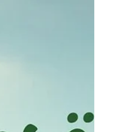
Doppelpaarungen teilnehmen. Freut euch auf
spannende Matches, gute Stimmung und ein
geselliges Beisammensein auf unserer Anlage. Für
Verpflegung und gute Laune ist gesorgt.