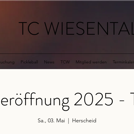
TC WIESENTAL
buchung
Pickleball
News
TCW
Mitglied werden
Terminkale
eröffnung 2025 - 
Sa., 03. Mai
  |  
Herscheid