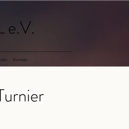
 e.V.
nder
Kontakt
Turnier