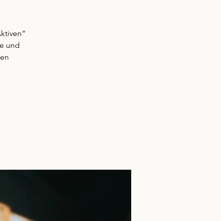
Aktiven“
ee und
ten