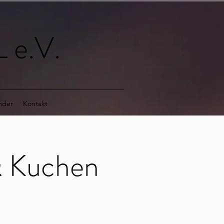
 e.V.
nder
Kontakt
& Kuchen