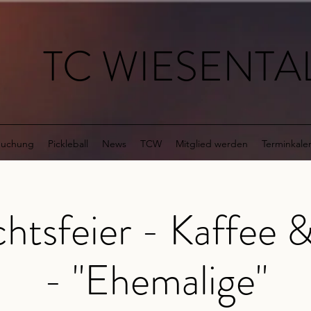
TC WIESENTAL
buchung
Pickleball
News
TCW
Mitglied werden
Terminkale
htsfeier - Kaffee 
- "Ehemalige"