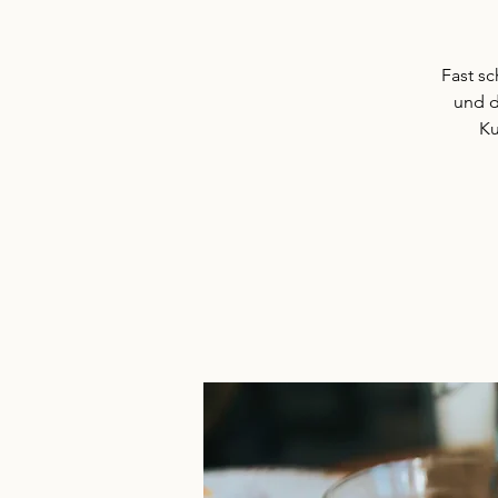
Fast sc
und d
Ku