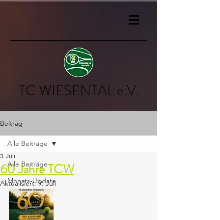
TC WIESENTAL e.V.
Beitrag
Alle Beiträge
3. Juli
Alle Beiträge
60 Jahre TCW
Monats-Update
Aktualisiert:
9. Juli