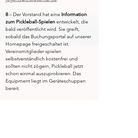
8
 – Der Vorstand hat eine 
Information 
zum Pickleball-Spielen
 entwickelt, die 
bald veröffentlicht wird. Sie greift, 
sobald das Buchungsportal auf unserer 
Homepage freigeschaltet ist. 
Vereinsmitglieder spielen 
selbstverständlich kostenfrei und 
sollten nicht zögern, Pickleball jetzt 
schon einmal auszuprobieren. Das 
Equipment liegt im Geräteschuppen 
bereit.  
9
 – Im Sinne der Umwelt plant der 
Vorstand künftig zwei Sammel- und 
Recycling-Boxen
 für alte Tennisbälle 
aufzustellen. Damit machen wir den 
TCW nachhaltiger und schaffen einen 