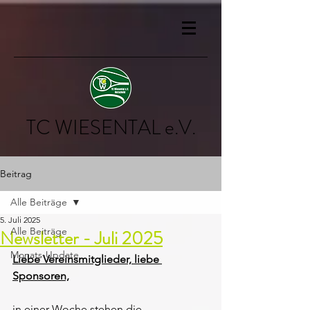
TC WIESENTAL e.V.
Beitrag
Alle Beiträge
5. Juli 2025
Alle Beiträge
Newsletter - Juli 2025
Monats-Update
Liebe Vereinsmitglieder, liebe 
Sponsoren,
in einer Woche stehen die 