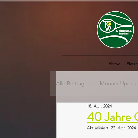
Home
Platz
Alle Beiträge
Monats-Updat
18. Apr. 2024
40 Jahre 
Aktualisiert:
22. Apr. 2024