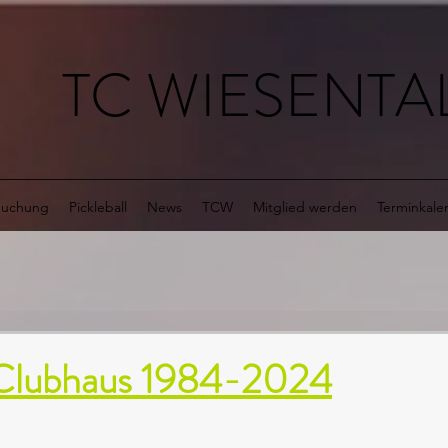
TC WIESENTAL
buchung
Pickleball
News
TCW
Mitglied werden
Terminkale
e
Clubhaus 1984-2024