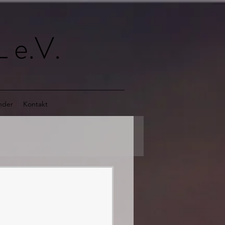
 e.V.
nder
Kontakt