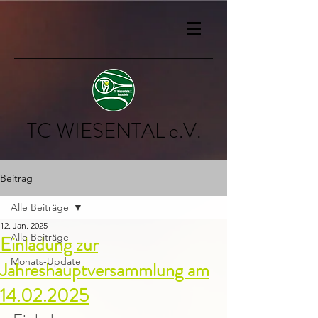
TC WIESENTAL e.V.
Beitrag
Alle Beiträge
12. Jan. 2025
Alle Beiträge
Einladung zur
Monats-Update
Jahreshauptversammlung am
14.02.2025