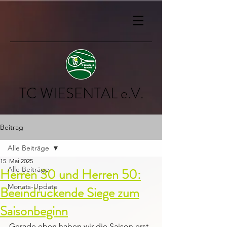
TC WIESENTAL e.V.
Beitrag
Alle Beiträge
15. Mai 2025
Alle Beiträge
Herren 30 und Herren 50:
Monats-Update
Beeindruckende Siege zum
Saisonbeginn
Gerade eben haben wir die Saison erst 