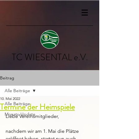
TC WIESENTAL e.V.
Beitrag
Alle Beiträge
10. Mai 2022
Alle Beiträge
Termine der Heimspiele
Monats-Update
Liebe Vereinsmitglieder,
nachdem wir am 1. Mai die Plätze 
eröffnet haben, startet nun auch 